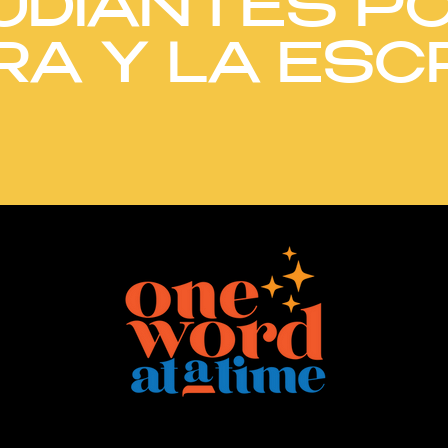
UDIANTES PO
A Y LA ESC
e Word at a Time es una organización sin fines de lucro registrada 50
 Time no discrimina ilegalmente internamente (en sus operaciones administrativas