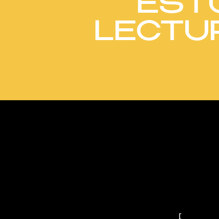
EST
LECTUR
On
[
One Word at a