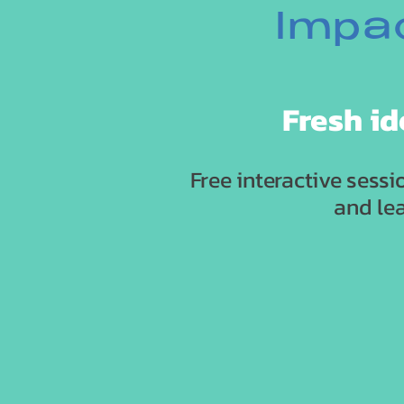
Impac
Fresh id
Free interactive sess
and le