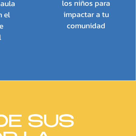
los niños para
 aula
impactar a tu
 el
comunidad
e
l
DE SUS