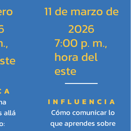
ero
11 de marzo de
6
2026
.,
7:00 p. m.,
hora del
ste
este
CA
INFLUENCIA
na
Cómo comunicar lo
 allá
que aprendes sobre
o: