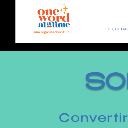
LO QUE HA
una organización 501(c)3
SO
Converti