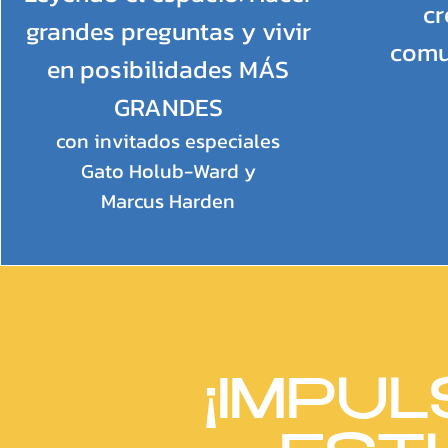
cr
grandes preguntas y vivir
comu
en posibilidades MÁS
GRANDES
con invitados especiales
Gato Holub-Ward y
Marcus Harden
¡IMPUL