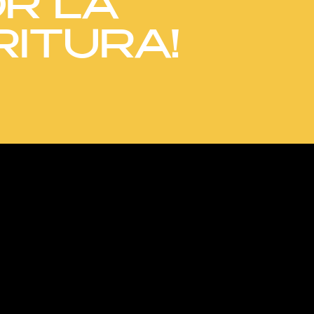
R LA
RITURA!
1(c).
 y programáticas)