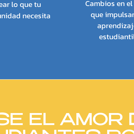
Cambios en el
ear lo que tu
que impulsan
nidad necesita
aprendizaj
estudianti
SE EL AMOR 