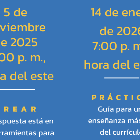
5 de
14 de en
viembre
de 202
e 2025
7:00 p. m
00 p. m.,
hora del e
a del este
PRÁCTI
CREAR
Guía para u
enseñanza más
spuesta está en
del currícul
erramientas para