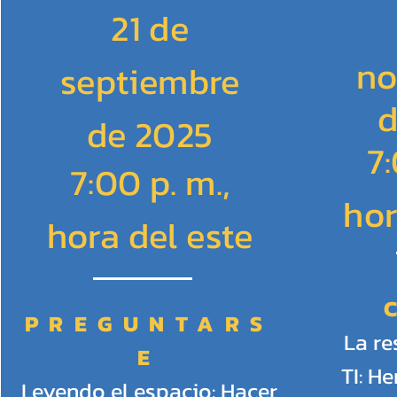
21 de
no
septiembre
d
de 2025
7:
7:00 p. m.,
hor
hora del este
PREGUNTARS
La re
E
TI: H
Leyendo el espacio: Hacer