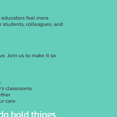
 educators feel more
r students, colleagues, and
e. Join us to make it so.
s
y's classrooms
ether
ur care
 do bold things.