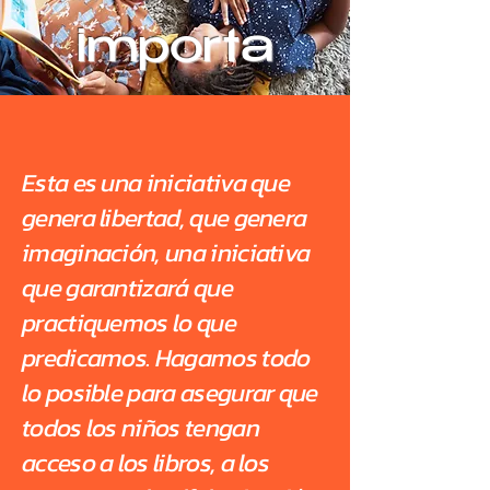
importa
Esta es una iniciativa que
genera libertad, que genera
imaginación, una iniciativa
que garantizará que
practiquemos lo que
predicamos. Hagamos todo
lo posible para asegurar que
todos los niños tengan
acceso a los libros, a los