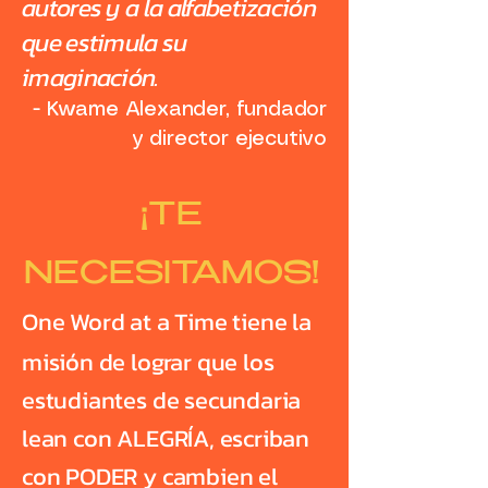
autores y a la alfabetización
que estimula su
imaginación.
- Kwame Alexander, fundador
y director ejecutivo
¡TE
NECESITAMOS!
One Word at a Time tiene la
misión de lograr que los
estudiantes de secundaria
lean con ALEGRÍA, escriban
con PODER y cambien el