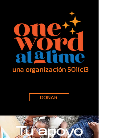
una organización 501(c)3
DONAR
Tu apoyo