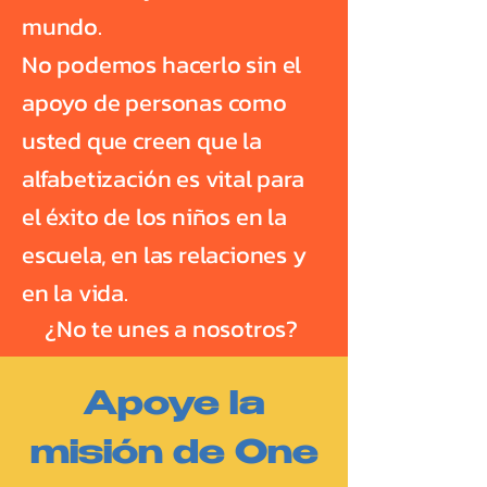
mundo.
No podemos hacerlo sin el
apoyo de personas como
usted que creen que la
alfabetización es vital para
el éxito de los niños en la
escuela, en las relaciones y
en la vida.
¿No te unes a nosotros?
Apoye la
misión de One