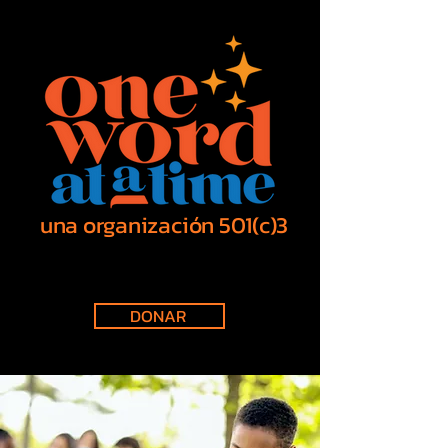
una organización 501(c)3
DONAR