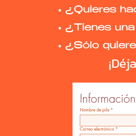
¿Quieres ha
¿Tienes una 
¿Sólo quiere
¡Déj
Información
Nombre de pila
*
Correo electrónico
*