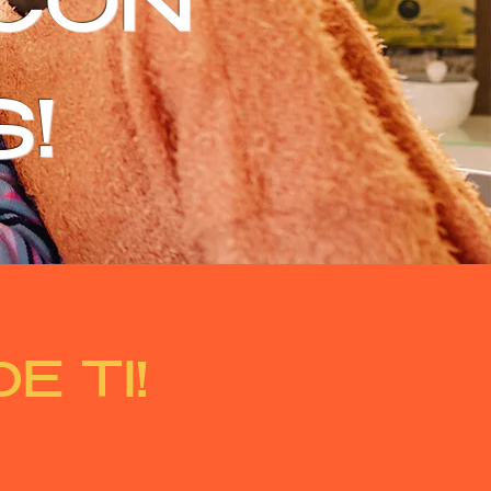
 CON
!
E TI!