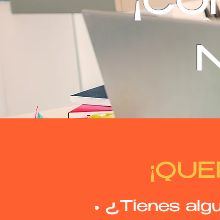
¡CO
¡QUE
¿Tienes alg