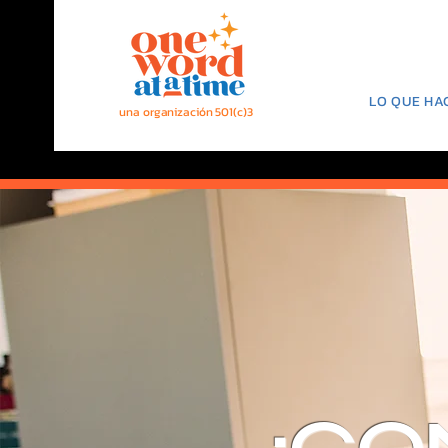
LO QUE HA
una organización 501(c)3