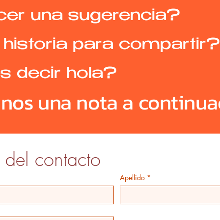
cer una sugerencia?
historia para compartir?
s decir hola?
anos una nota a continua
 del contacto
Apellido
*