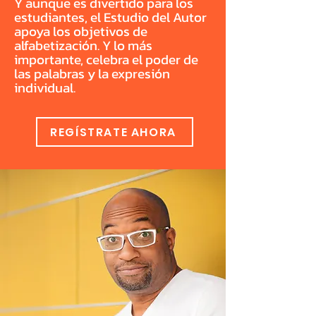
Y aunque es divertido para los
estudiantes, el Estudio del Autor
apoya los objetivos de
alfabetización. Y lo más
importante, celebra el poder de
las palabras y la expresión
individual.
REGÍSTRATE AHORA