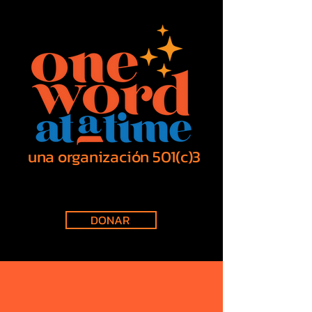
una organización 501(c)3
DONAR