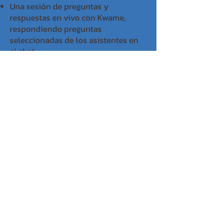
Una sesión de preguntas y
respuestas en vivo con Kwame,
respondiendo preguntas
seleccionadas de los asistentes en
el chat.
Planes de lecciones descargables y
folletos para estudiantes
Los asistentes registrados también
reciben acceso a la grabación, lo que
ayuda a superar los desafíos de
programación y las interrupciones
inesperadas.
FECHAS E
INVITADOS