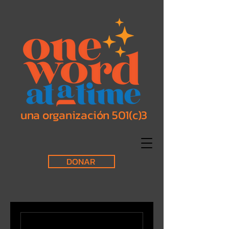
una organización 501(c)3
DONAR