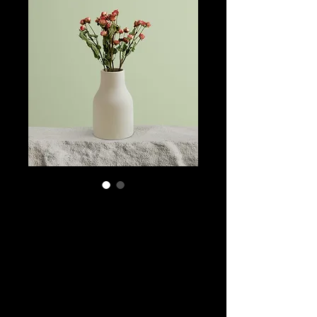
SKU: 364215376135191
Soy un
producto
Precio
85,00 US$