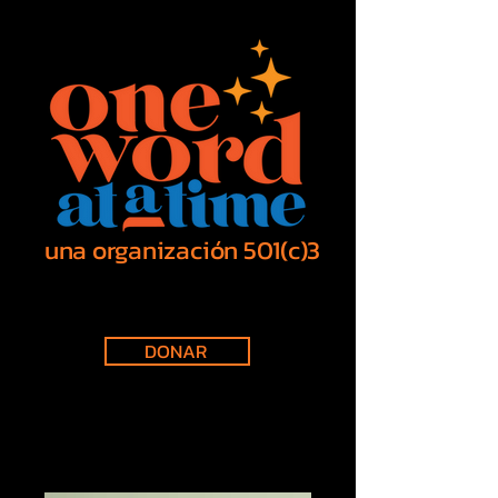
una organización 501(c)3
DONAR