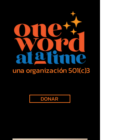
una organización 501(c)3
DONAR