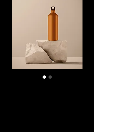
SKU: 284215376135191
Soy un
producto
Precio
130,00 US$